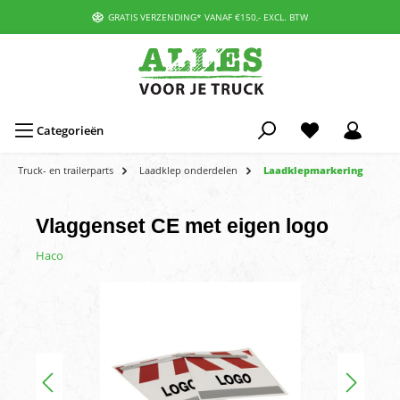
GRATIS VERZENDING* VANAF €150,- EXCL. BTW
Categorieën
Truck- en trailerparts
Laadklep onderdelen
Laadklepmarkering
Vlaggenset CE met eigen logo
Haco