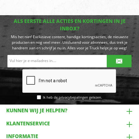
ALS EERSTE ALLE ACTIES EN KORTINGEN IN JE
INBOX?
Mis het niet! Exclusieve content, handige kortingsacties, de nieuwste
producten en nog veel meer. Uitsluitend voor abonnees, dus trek je
handrem aan en schrijf je nu in. Alles voor je Truck helpt je op weg!
E-
mailadres*
Ik heb de
privacybepalingen
gelezen.
KUNNEN WIJ JE HELPEN?
KLANTENSERVICE
INFORMATIE