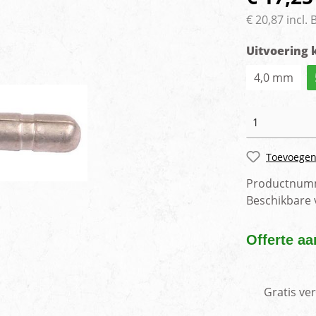
rlichting
Voertuig camera syste
€ 20,87 incl.
Uitvoering 
4,0 mm
Toevoegen
Productnum
Beschikbare
Offerte aa
Gratis ve