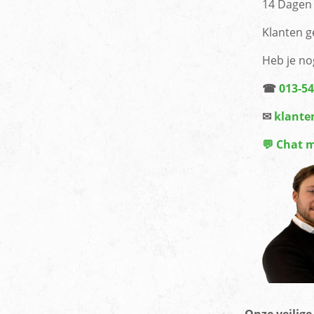
14 Dagen 
Klanten g
Heb je no
☎
013-5
✉
klante
💬 Chat 