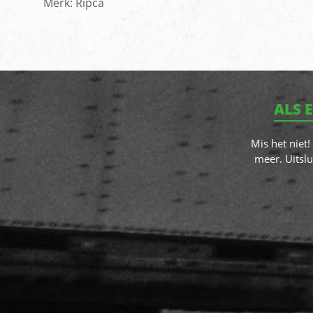
Merk: Ripca
ALS 
Mis het niet
meer. Uitslu