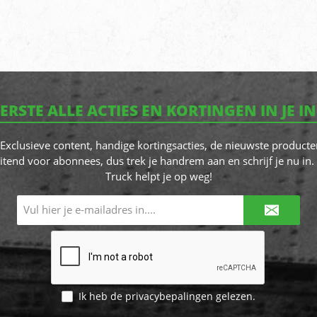
EERSTE ALLE ACTIES EN KORTINGEN IN JE I
! Exclusieve content, handige kortingsacties, de nieuwste producte
itend voor abonnees, dus trek je handrem aan en schrijf je nu in. 
Truck helpt je op weg!
E-
mailadres*
Ik heb de
privacybepalingen
gelezen.