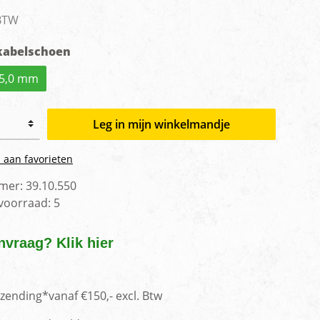
men
 BTW
kabelschoen
5,0 mm
Leg in mijn winkelmandje
 aan favorieten
mer:
39.10.550
 voorraad:
5
nvraag? Klik hier
rzending*vanaf €150,- excl. Btw