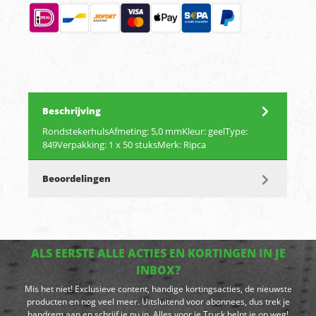
Beschrijving
RondstekerhulsAfmeting: 5,0 mmKleur: geelType:
849Verpakking: 1 x 50 stuksMerk: Ripca
Beoordelingen
ALS EERSTE ALLE ACTIES EN KORTINGEN IN JE
INBOX?
Mis het niet! Exclusieve content, handige kortingsacties, de nieuwste
producten en nog veel meer. Uitsluitend voor abonnees, dus trek je
handrem aan en schrijf je nu in. Alles voor je Truck helpt je op weg!