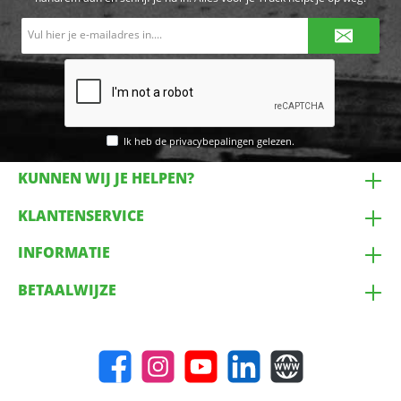
E-
mailadres*
Ik heb de
privacybepalingen
gelezen.
KUNNEN WIJ JE HELPEN?
KLANTENSERVICE
INFORMATIE
BETAALWIJZE