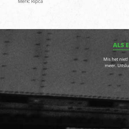
Merk: Ripca
ALS 
Mis het niet
meer. Uitslu