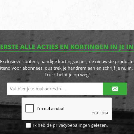
EERSTE ALLE ACTIES EN KORTINGEN IN JE I
! Exclusieve content, handige kortingsacties, de nieuwste producte
itend voor abonnees, dus trek je handrem aan en schrijf je nu in. 
Truck helpt je op weg!
E-
mailadres*
Ik heb de
privacybepalingen
gelezen.