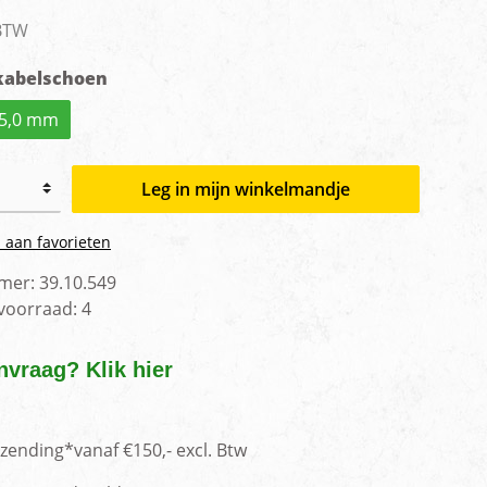
men
 BTW
kabelschoen
5,0 mm
Leg in mijn winkelmandje
 aan favorieten
mer:
39.10.549
 voorraad:
4
nvraag? Klik hier
rzending*vanaf €150,- excl. Btw