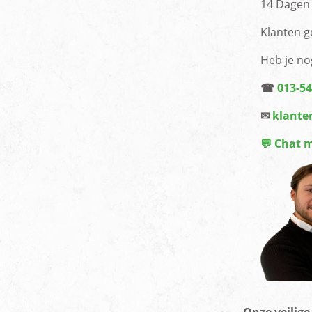
14 Dagen 
Klanten g
Heb je no
☎
013-5
✉
klante
💬 Chat 