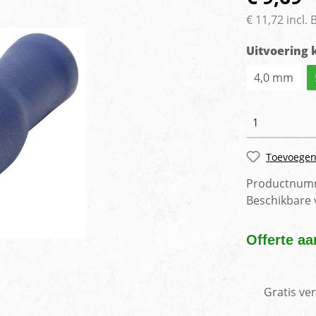
rlichting
Voertuig camera syste
€ 11,72 incl.
Uitvoering 
4,0 mm
Toevoegen
Productnum
Beschikbare
Offerte aa
Gratis ve