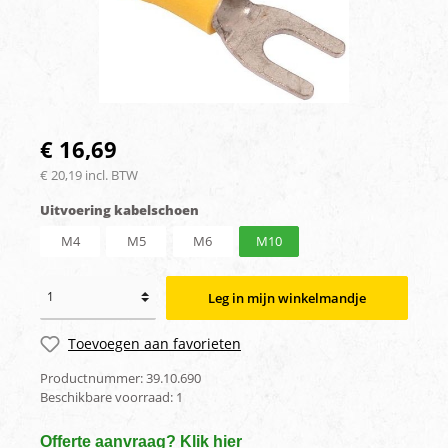
€ 16,69
€ 20,19 incl. BTW
Uitvoering kabelschoen
M4
M5
M6
M10
Leg in mijn winkelmandje
Toevoegen aan favorieten
Productnummer:
39.10.690
Beschikbare voorraad:
1
Offerte aanvraag? Klik hier