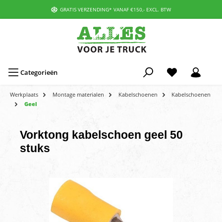
GRATIS VERZENDING* VANAF €150,- EXCL. BTW
Categorieën
Werkplaats
Montage materialen
Kabelschoenen
Kabelschoenen
Geel
Vorktong kabelschoen geel 50
stuks