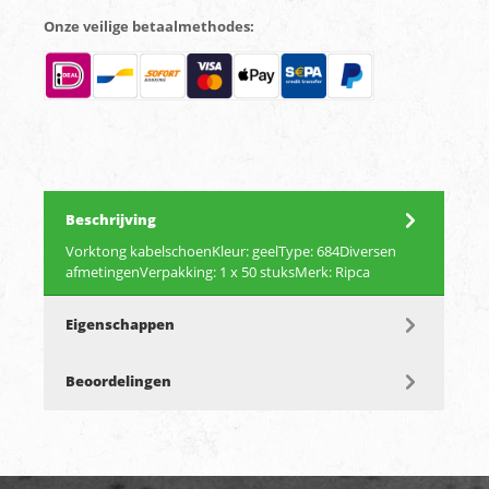
Onze veilige betaalmethodes:
Beschrijving
Vorktong kabelschoenKleur: geelType: 684Diversen
afmetingenVerpakking: 1 x 50 stuksMerk: Ripca
Eigenschappen
Beoordelingen