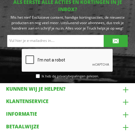
ALS EERSTE ALLE ACTIES EN KORTINGEN IN JE
INBOX?
Mis het niet! Exclusieve content, handige kortingsacties, de nieuwste
producten en nog veel meer. Uitsluitend voor abonnees, dus trek je
handrem aan en schrijf je nu in. Alles voor je Truck helpt je op weg!
E-
mailadres*
Ik heb de
privacybepalingen
gelezen.
KUNNEN WIJ JE HELPEN?
KLANTENSERVICE
INFORMATIE
BETAALWIJZE